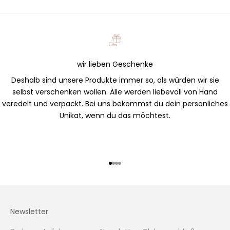
wir lieben Geschenke
Deshalb sind unsere Produkte immer so, als würden wir sie
selbst verschenken wollen. Alle werden liebevoll von Hand
veredelt und verpackt. Bei uns bekommst du dein persönliches
Unikat, wenn du das möchtest.
Gehe zu Element 1
Gehe zu Element 2
Gehe zu Element 3
Gehe zu Element 4
Newsletter