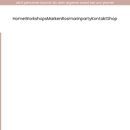
ab 5 personen kannst du dein eigenes event bei uns planen
Home
Workshops
Marken
Rosmarinparty
Kontakt
Shop