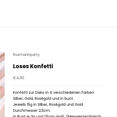
Rosmarinparty
Loses Konfetti
Angebot
€4,90
Konfetti zur Deko in 4 verschiedenen Farben.
Silber, Gold, Roségold und in bunt.
Jeweils 15g in Silber, Roségold und Gold
Durchmesser 2,5cm.
In Bunt je 3g und 1,5cm groß, (Mengentechnisch