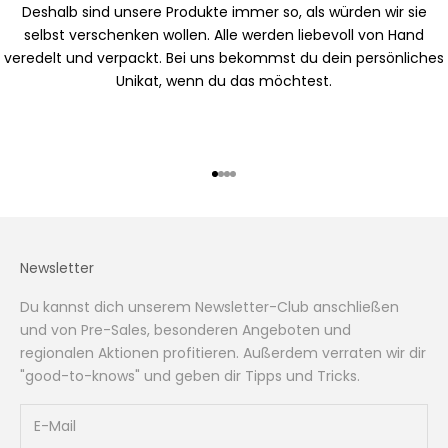
Deshalb sind unsere Produkte immer so, als würden wir sie
selbst verschenken wollen. Alle werden liebevoll von Hand
veredelt und verpackt. Bei uns bekommst du dein persönliches
Unikat, wenn du das möchtest.
Gehe zu Element 1
Gehe zu Element 2
Gehe zu Element 3
Gehe zu Element 4
Newsletter
Du kannst dich unserem Newsletter-Club anschließen
und von Pre-Sales, besonderen Angeboten und
regionalen Aktionen profitieren. Außerdem verraten wir dir
"good-to-knows" und geben dir Tipps und Tricks.